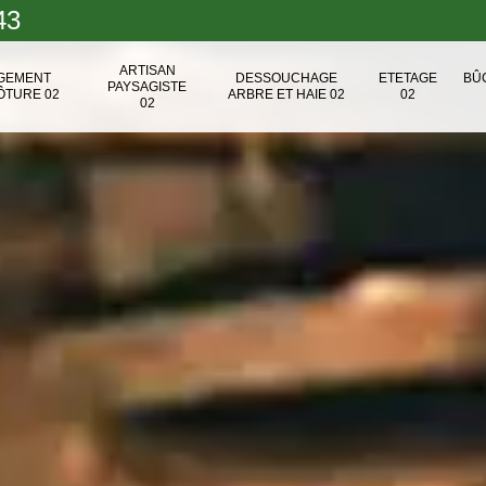
43
ARTISAN
NGEMENT
DESSOUCHAGE
ETETAGE
BÛ
PAYSAGISTE
ÔTURE 02
ARBRE ET HAIE 02
02
02