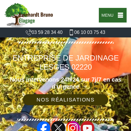
MENU
03 59 28 34 40
06 10 03 75 43
ENTREPRISE DE JARDINAGE
LESGES 02220
Nous intervenons 24h/24 sur 7j/7 en cas
d'urgence
NOS RÉALISATIONS