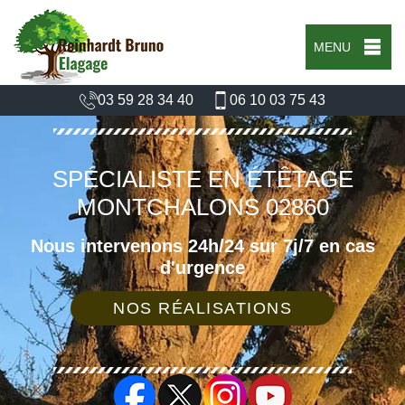
MENU
03 59 28 34 40
06 10 03 75 43
SPÉCIALISTE EN ÉTÊTAGE
MONTCHALONS 02860
Nous intervenons 24h/24 sur 7j/7 en cas
d'urgence
NOS RÉALISATIONS