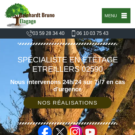
MENU
03 59 28 34 40
06 10 03 75 43
SPÉCIALISTE EN ÉTÊTAGE
ETREILLERS 02590
Nous intervenons 24h/24 sur 7j/7 en cas
d'urgence
NOS RÉALISATIONS