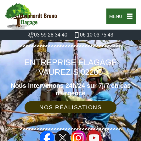
MENU
03 59 28 34 40
06 10 03 75 43
ENTREPRISE ÉLAGAGE
VAUREZIS 02200
Nous intervenons 24h/24 sur 7j/7 en cas
d'urgence
NOS RÉALISATIONS