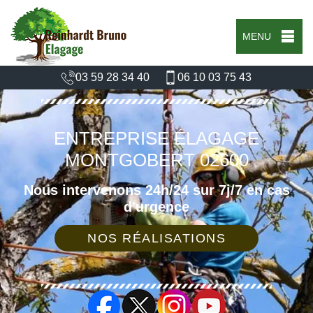
MENU
03 59 28 34 40
06 10 03 75 43
ENTREPRISE ÉLAGAGE
MONTGOBERT 02600
Nous intervenons 24h/24 sur 7j/7 en cas
d'urgence
NOS RÉALISATIONS