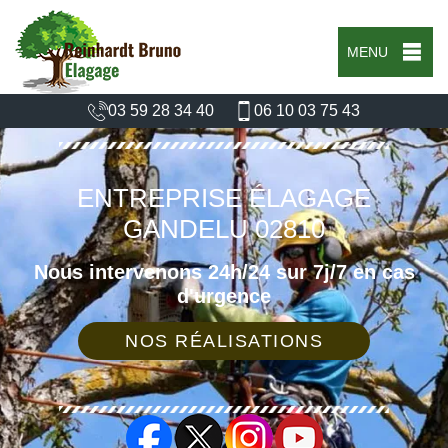
MENU
03 59 28 34 40
06 10 03 75 43
ENTREPRISE ÉLAGAGE
GANDELU 02810
Nous intervenons 24h/24 sur 7j/7 en cas
d'urgence
NOS RÉALISATIONS