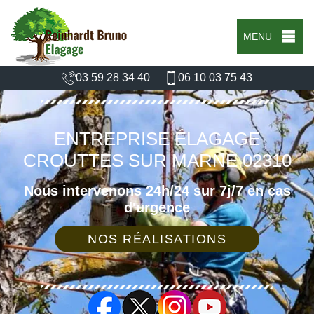
MENU
03 59 28 34 40
06 10 03 75 43
ENTREPRISE ÉLAGAGE
CROUTTES SUR MARNE 02310
Nous intervenons 24h/24 sur 7j/7 en cas
d'urgence
NOS RÉALISATIONS