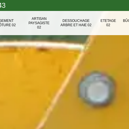
43
ARTISAN
NGEMENT
DESSOUCHAGE
ETETAGE
BÛ
PAYSAGISTE
ÔTURE 02
ARBRE ET HAIE 02
02
02