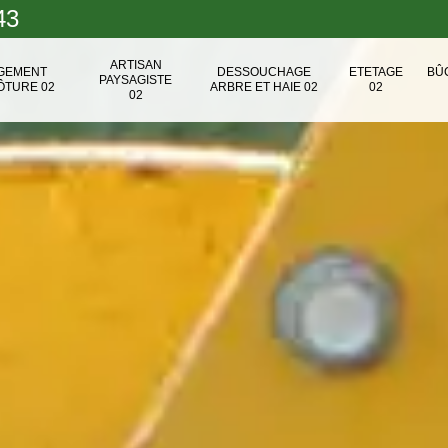
43
ARTISAN
NGEMENT
DESSOUCHAGE
ETETAGE
BÛ
PAYSAGISTE
ÔTURE 02
ARBRE ET HAIE 02
02
02