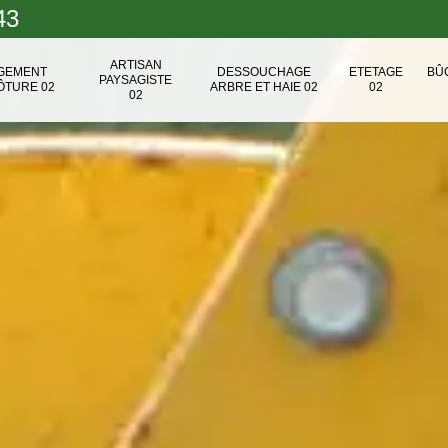
43
ARTISAN
NGEMENT
DESSOUCHAGE
ETETAGE
BÛ
PAYSAGISTE
ÔTURE 02
ARBRE ET HAIE 02
02
02