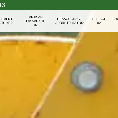
43
ARTISAN
NGEMENT
DESSOUCHAGE
ETETAGE
BÛ
PAYSAGISTE
ÔTURE 02
ARBRE ET HAIE 02
02
02