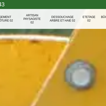
43
ARTISAN
NGEMENT
DESSOUCHAGE
ETETAGE
BÛ
PAYSAGISTE
ÔTURE 02
ARBRE ET HAIE 02
02
02