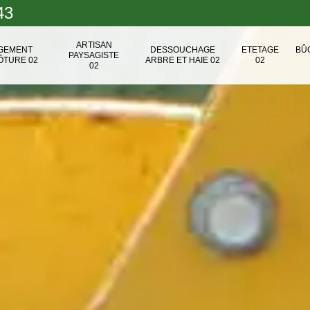
43
ARTISAN
NGEMENT
DESSOUCHAGE
ETETAGE
BÛ
PAYSAGISTE
ÔTURE 02
ARBRE ET HAIE 02
02
02