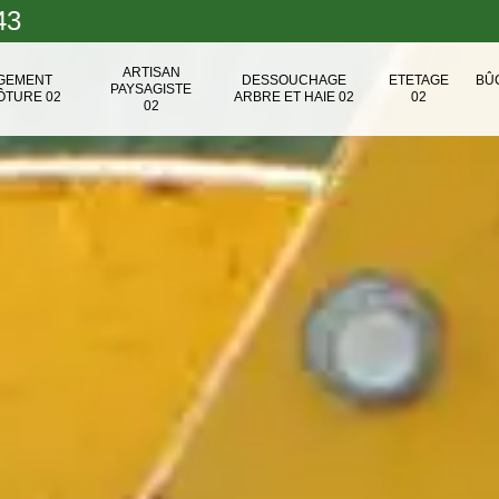
43
ARTISAN
NGEMENT
DESSOUCHAGE
ETETAGE
BÛ
PAYSAGISTE
ÔTURE 02
ARBRE ET HAIE 02
02
02