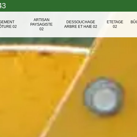
43
ARTISAN
NGEMENT
DESSOUCHAGE
ETETAGE
BÛ
PAYSAGISTE
ÔTURE 02
ARBRE ET HAIE 02
02
02