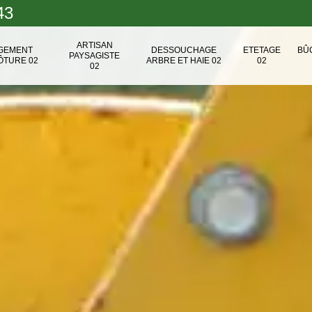
43
ARTISAN
NGEMENT
DESSOUCHAGE
ETETAGE
BÛ
PAYSAGISTE
ÔTURE 02
ARBRE ET HAIE 02
02
02