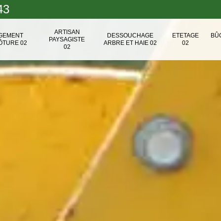
43
ARTISAN
NGEMENT
DESSOUCHAGE
ETETAGE
BÛ
PAYSAGISTE
ÔTURE 02
ARBRE ET HAIE 02
02
02