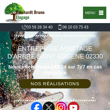
MENU
03 59 28 34 40
06 10 03 75 43
ENTREPRISE ABATTAGE
D'ARBRE SAINT EUGENE 02330
Nous intervenons 24h/24 sur 7j/7 en cas
d'urgence
NOS RÉALISATIONS