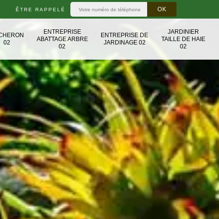
ÊTRE RAPPELÉ
ENTREPRISE
JARDINIER
CHERON
ENTREPRISE DE
ABATTAGE ARBRE
TAILLE DE HAIE
02
JARDINAGE 02
02
02