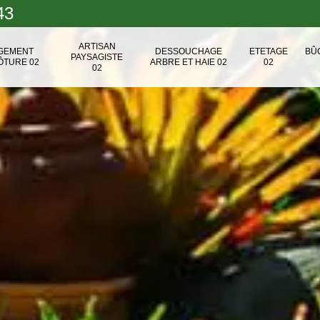
43
ARTISAN
NGEMENT
DESSOUCHAGE
ETETAGE
BÛ
PAYSAGISTE
ÔTURE 02
ARBRE ET HAIE 02
02
02