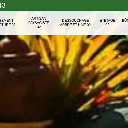
43
ARTISAN
NGEMENT
DESSOUCHAGE
ETETAGE
BÛ
PAYSAGISTE
ÔTURE 02
ARBRE ET HAIE 02
02
02