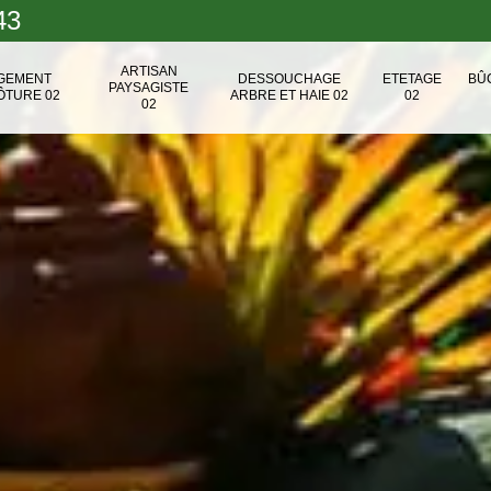
43
ARTISAN
NGEMENT
DESSOUCHAGE
ETETAGE
BÛ
PAYSAGISTE
ÔTURE 02
ARBRE ET HAIE 02
02
02