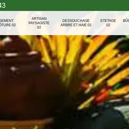
43
ARTISAN
NGEMENT
DESSOUCHAGE
ETETAGE
BÛ
PAYSAGISTE
ÔTURE 02
ARBRE ET HAIE 02
02
02