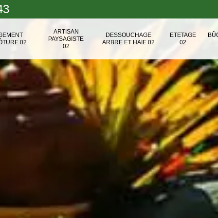
43
ARTISAN
NGEMENT
DESSOUCHAGE
ETETAGE
BÛ
PAYSAGISTE
ÔTURE 02
ARBRE ET HAIE 02
02
02