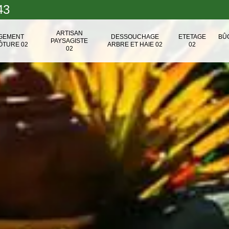
43
ARTISAN
NGEMENT
DESSOUCHAGE
ETETAGE
BÛ
PAYSAGISTE
ÔTURE 02
ARBRE ET HAIE 02
02
02