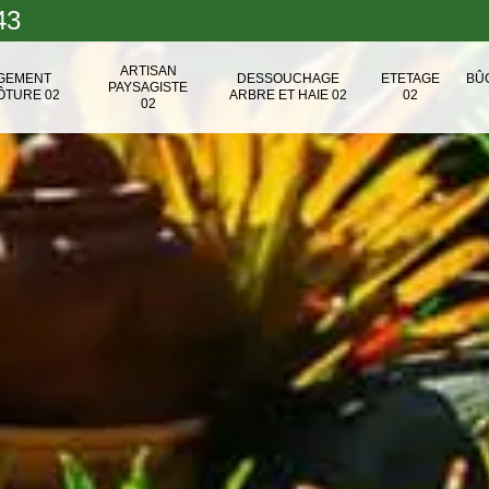
43
ARTISAN
NGEMENT
DESSOUCHAGE
ETETAGE
BÛ
PAYSAGISTE
ÔTURE 02
ARBRE ET HAIE 02
02
02