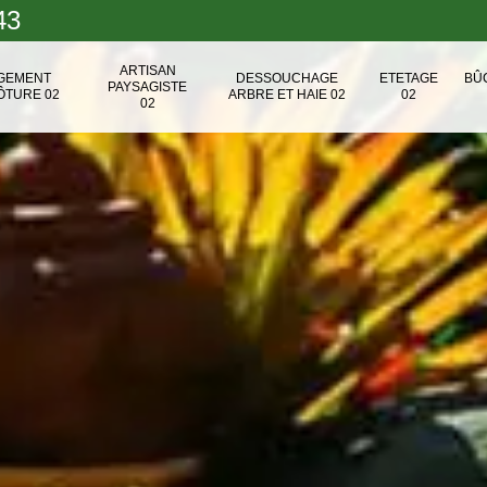
43
ARTISAN
NGEMENT
DESSOUCHAGE
ETETAGE
BÛ
PAYSAGISTE
ÔTURE 02
ARBRE ET HAIE 02
02
02