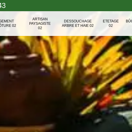
43
ARTISAN
NGEMENT
DESSOUCHAGE
ETETAGE
BÛ
PAYSAGISTE
ÔTURE 02
ARBRE ET HAIE 02
02
02