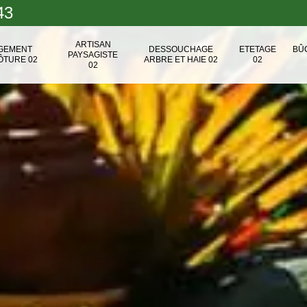
43
ARTISAN
NGEMENT
DESSOUCHAGE
ETETAGE
BÛ
PAYSAGISTE
ÔTURE 02
ARBRE ET HAIE 02
02
02