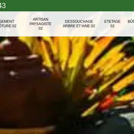
43
ARTISAN
NGEMENT
DESSOUCHAGE
ETETAGE
BÛ
PAYSAGISTE
ÔTURE 02
ARBRE ET HAIE 02
02
02