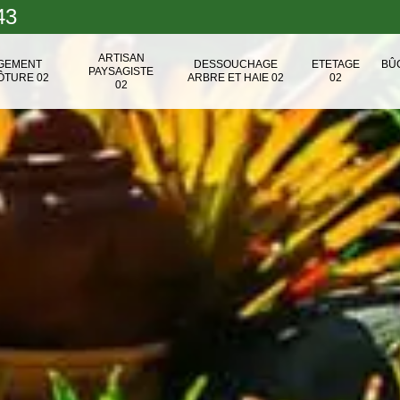
43
ARTISAN
NGEMENT
DESSOUCHAGE
ETETAGE
BÛ
PAYSAGISTE
ÔTURE 02
ARBRE ET HAIE 02
02
02