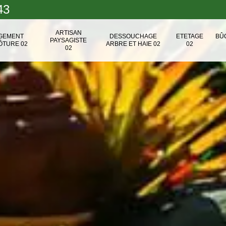
43
ARTISAN
NGEMENT
DESSOUCHAGE
ETETAGE
BÛ
PAYSAGISTE
ÔTURE 02
ARBRE ET HAIE 02
02
02