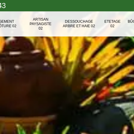
43
ARTISAN
NGEMENT
DESSOUCHAGE
ETETAGE
BÛ
PAYSAGISTE
ÔTURE 02
ARBRE ET HAIE 02
02
02