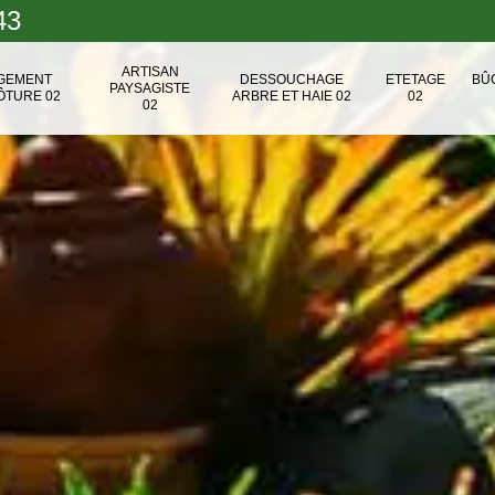
43
ARTISAN
NGEMENT
DESSOUCHAGE
ETETAGE
BÛ
PAYSAGISTE
ÔTURE 02
ARBRE ET HAIE 02
02
02