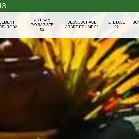
43
ARTISAN
NGEMENT
DESSOUCHAGE
ETETAGE
BÛ
PAYSAGISTE
ÔTURE 02
ARBRE ET HAIE 02
02
02