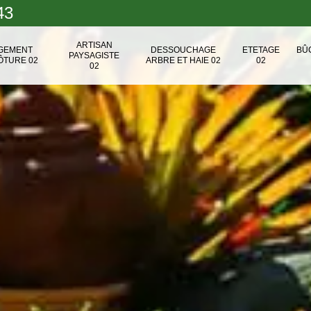
43
ARTISAN
NGEMENT
DESSOUCHAGE
ETETAGE
BÛ
PAYSAGISTE
ÔTURE 02
ARBRE ET HAIE 02
02
02