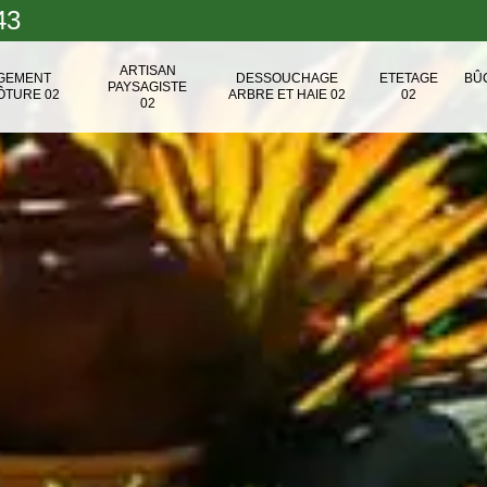
43
ARTISAN
NGEMENT
DESSOUCHAGE
ETETAGE
BÛ
PAYSAGISTE
ÔTURE 02
ARBRE ET HAIE 02
02
02