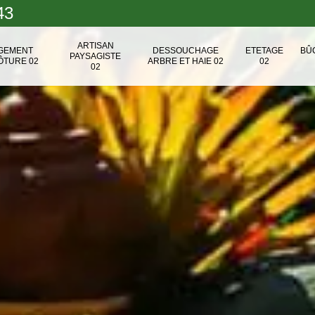
43
ARTISAN
NGEMENT
DESSOUCHAGE
ETETAGE
BÛ
PAYSAGISTE
ÔTURE 02
ARBRE ET HAIE 02
02
02