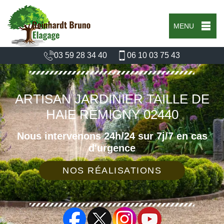
MENU
03 59 28 34 40
06 10 03 75 43
ARTISAN JARDINIER TAILLE DE
HAIE REMIGNY 02440
Nous intervenons 24h/24 sur 7j/7 en cas
d'urgence
NOS RÉALISATIONS