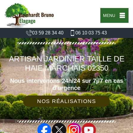
MENU
03 59 28 34 40
06 10 03 75 43
ARTISAN JARDINIER TAILLE DE
HAIE MARCHAIS 02350
Nous intervenons 24h/24 sur 7j/7 en cas
d'urgence
NOS RÉALISATIONS