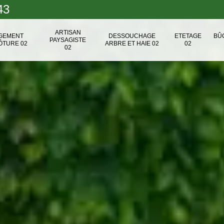
43
ARTISAN
NGEMENT
DESSOUCHAGE
ETETAGE
BÛ
PAYSAGISTE
ÔTURE 02
ARBRE ET HAIE 02
02
02