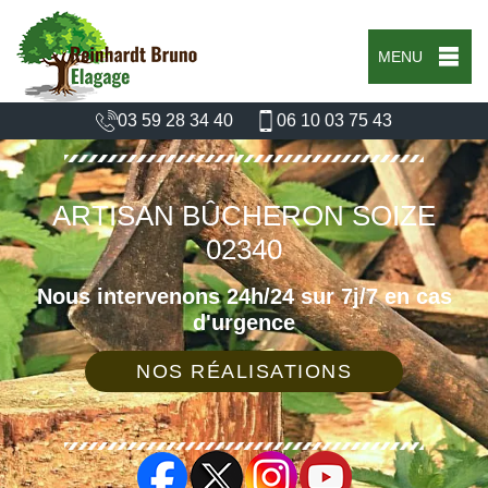
MENU
03 59 28 34 40
06 10 03 75 43
ARTISAN BÛCHERON SOIZE
02340
Nous intervenons 24h/24 sur 7j/7 en cas
d'urgence
NOS RÉALISATIONS