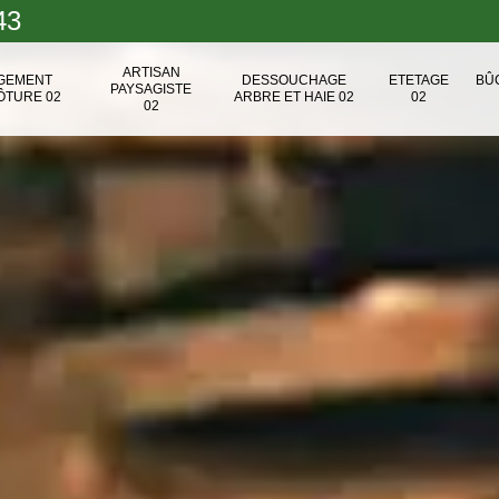
43
ARTISAN
NGEMENT
DESSOUCHAGE
ETETAGE
BÛ
PAYSAGISTE
ÔTURE 02
ARBRE ET HAIE 02
02
02